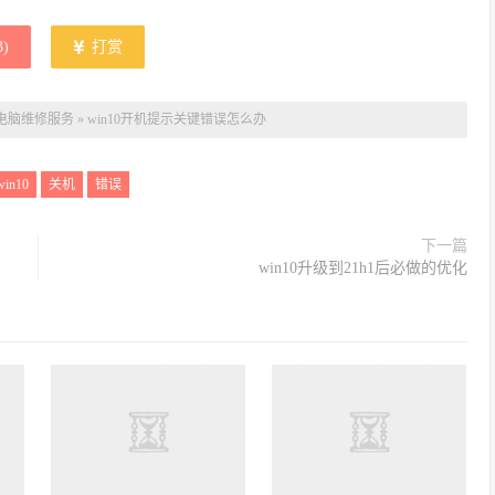
3
)
打赏
电脑维修服务
»
win10开机提示关键错误怎么办
win10
关机
错误
下一篇
win10升级到21h1后必做的优化