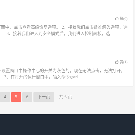
赞(
0
)
复页面中，点击查看高级恢复选项。 2、接着我们点击疑难解答选项，选
 3、接着我们进入到安全模式后，我们进入控制面板，选...
赞(
1
)
看一下设置窗口中操作中心的开关为灰色的，现在无法点击，无法打开。
、在打开的运行窗口中，输入命令gped...
4
5
6
下一页
共 6 页