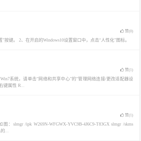
赞(
0
)
键。 2、在开启的Windows10设置窗口中，点击“人性化”图标。
赞(
1
)
 / Win7系统，请单击“网络和共享中心”的“管理网络连接/更改适配器设
键属性 R...
赞(
1
)
k W269N-WFGWX-YVC9B-4J6C9-T83GX slmgr /skms
的...