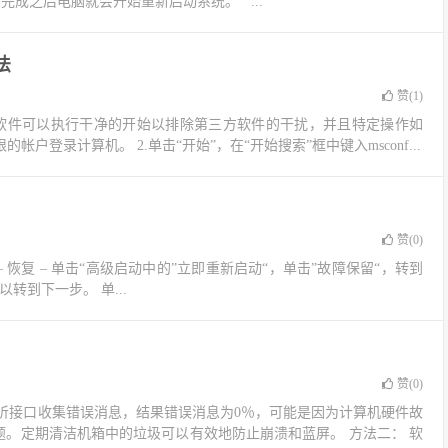
等待扫描完成之后电脑就会开始重新启动系统。 ...
方法
赞(
1
)
软件可以执行干净的开始以排除第三方软件的干扰，并且特定操作如
户登录计算机。 2.单击“开始”，在“开始搜索”框中键入msconf...
赞(
0
)
 恢复 – 单击“高级启动中的”立即重新启动“，单击”故障保留“，转到
转到下一步。 单...
赞(
0
)
听接口收集错误消息，结果错误消息为0％，可能是因为计算机硬件故
问题。定期清洁机箱中的垃圾可以有效地防止崩溃和蓝屏。 方法二： 软