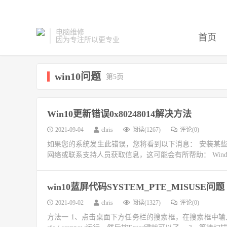
电脑维修
首页
因为专注所以更专业
win10问题
第5页
Win10更新错误0x80248014解决方法
2021-09-04
chris
阅读(1267)
评论(0)
如果您的系统发生此错误，您将看到以下消息： 安装某
网络或联系支持人员获取信息，这可能会有所帮助： Windows 1
win10蓝屏代码SYSTEM_PTE_MISUSE问题
2021-09-02
chris
阅读(1327)
评论(0)
方法一 1、点击桌面下方任务栏的搜索框，在搜索框中输