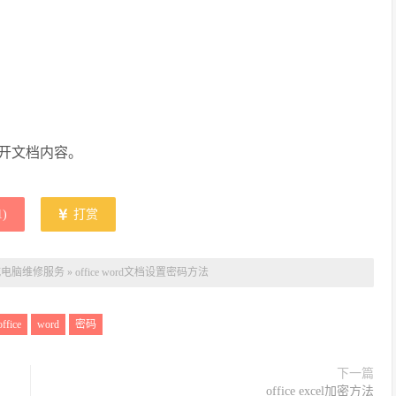
开文档内容。
1
)
打赏
城电脑维修服务
»
office word文档设置密码方法
office
word
密码
下一篇
office excel加密方法