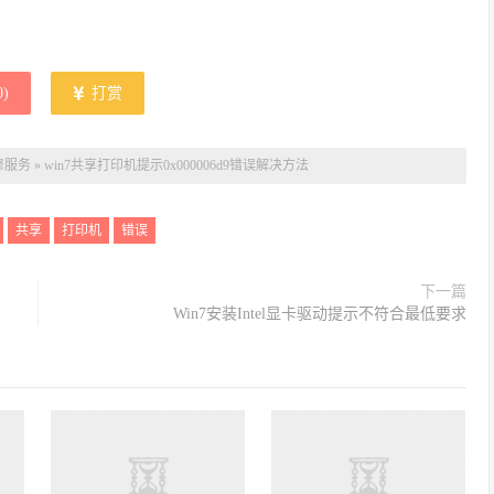
0
)
打赏
修服务
»
win7共享打印机提示0x000006d9错误解决方法
共享
打印机
错误
下一篇
Win7安装Intel显卡驱动提示不符合最低要求